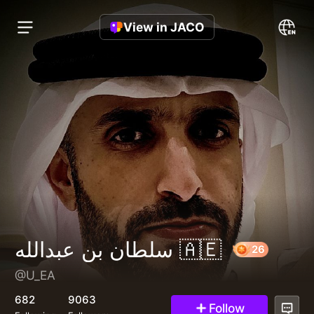
View in JACO
سلطان بن عبدالله 🇦🇪
@U_EA
26
682
9063
Follow