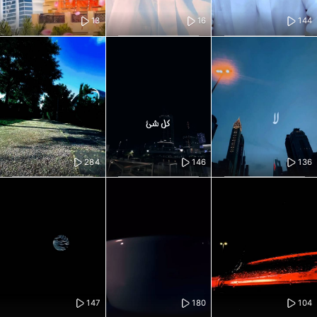
13
16
144
284
146
136
147
180
104