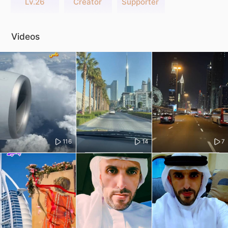
Lv.26
Creator
Supporter
Videos
116
14
7