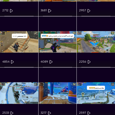
2712
3681
2957
4854
4089
2256
2533
3217
2597