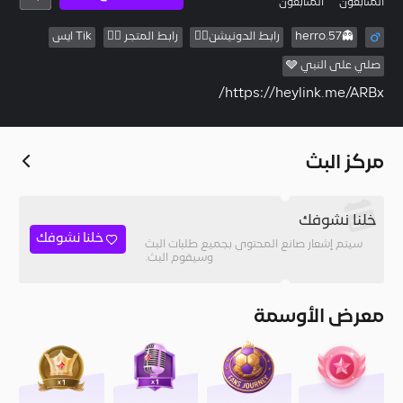
المُتابعون
المتابعون
👻herro.57
رابط الدونيشن👆🏽
رابط المتجر 👆🏽
Tik ايس
صلي على النبي 🩶
https://heylink.me/ARBx/
مركز البث
خلنا نشوفك
خلنا نشوفك
سيتم إشعار صانع المحتوى بجميع طلبات البث
وسيقوم البث.
معرض الأوسمة