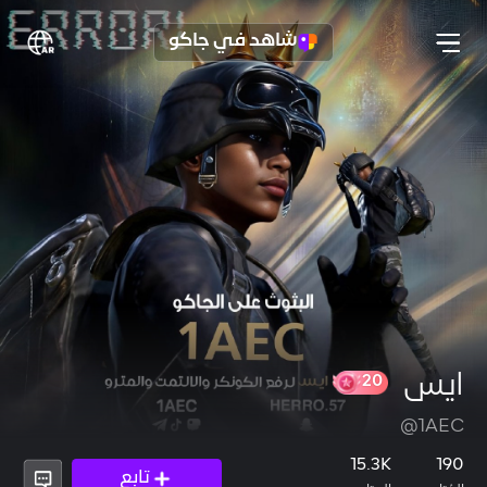
شاهد في جاكو
ايس
@1AEC
20
15.3K
190
تابع