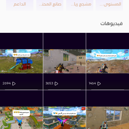
المستوى 20
مشجع رياضي
صانع المحتوى
الداعم
فيديوهات
2694
3653
1464