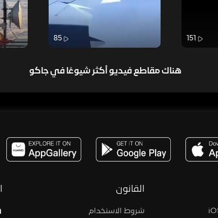
85
151
هناك مقاطع فيديو أكثر شيوعًا في جاكو
مساحة,صوت,ترفيه,العاب,هدايا,بث مباشر ,تحديات,مباشر,جاكو,موسيقى,دعم بث
القانون
ا
شروط الاستخدام