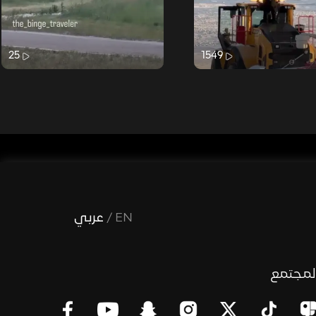
25
1549
EN
/
عربي
لمجتمع