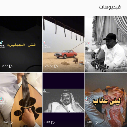
فيديوهات
877
2592
1640
1141
819
688