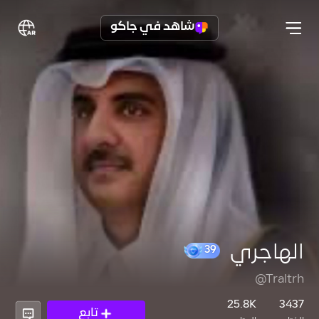
شاهد في جاكو
الهاجري
@Traltrh
39
25.8K
3437
تابع