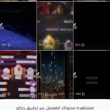
976
1020
826
776
630
680
لمشاهدة محتواك المُفضل عبر تطبيق جاكو