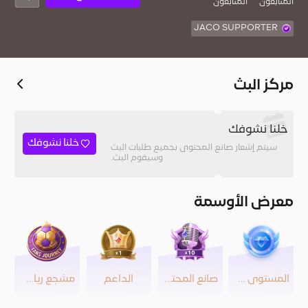
المُتابعون
المتابعون
JACO SUPPORTER
مركز البث
خلنا نشوفك
خلنا نشوفك
سيتم إشعار صانع المحتوى بجميع طلبات البث
وسيقوم البث.
معرض الأوسمة
المستوى 39
صانع المحتوى
الداعم
مشجع رياضي