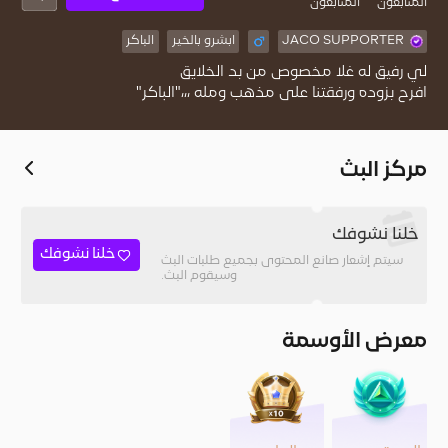
المُتابعون
المتابعون
JACO SUPPORTER
ابشرو بالخير
الباكر
افرح بزوده ورفقتنا على مذهب ومله ،،،"الباكر"
مركز البث
خلنا نشوفك
خلنا نشوفك
سيتم إشعار صانع المحتوى بجميع طلبات البث
وسيقوم البث.
معرض الأوسمة