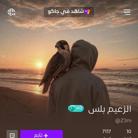
شاهد في جاكو
الزعيم بلس
@Z3m
40
7117
10
تابع