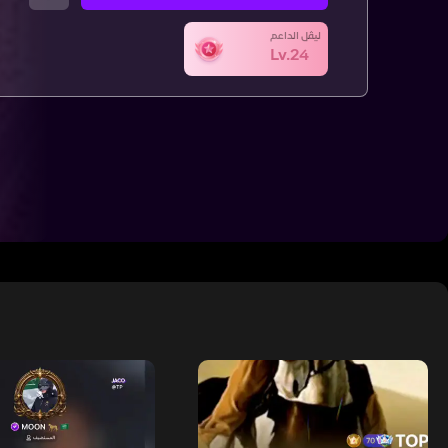
ليڤل الداعم
Lv.24