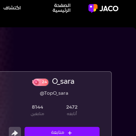
الصفحة
اكتشاف
الرئيسية
O_sara
@TopO_sara
24
8144
2472
أتابعه
متابعين
متابعة