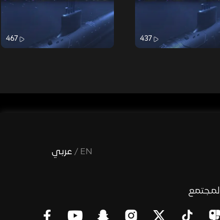
467
437
EN
/
عربي
لمجتمع