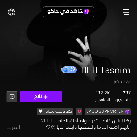
شاهد في جاكو
Tasnim 🧚🏻‍♀️
39
@To92
132.2K
237
تابع
المُتابعون
المتابعون
JACO SUPPORTER
كلو بالحب يمشي❤️
المزيد
الحمدلله حتى يبلغ الحمد منتهاه 🤍