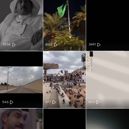
10.5K
6142
3491
546
677
864