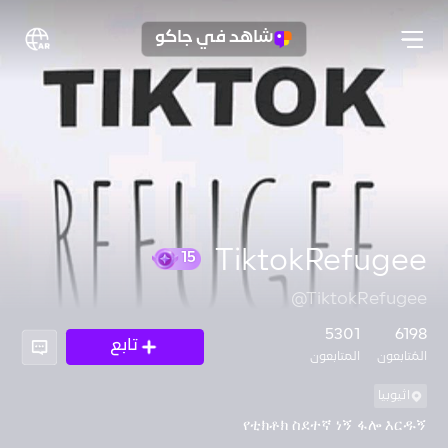
شاهد في جاكو
TiktokRefugee
@TiktokRefugee
15
5301
6198
تابع
المُتابعون
المتابعون
اثيوبيا
የቲክቶክ ስደተኛ ነኝ ፋሎ እርዱኝ