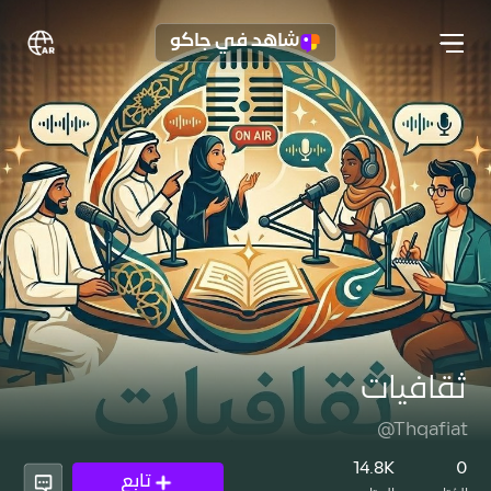
شاهد في جاكو
ثقافيات
@Thqafiat
14.8K
0
تابع