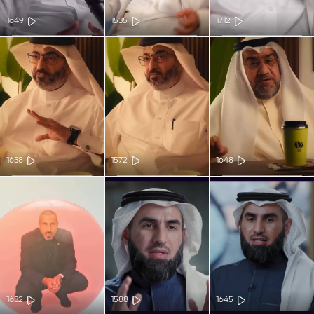
1649
1535
1712
1638
1572
1648
1632
1588
1645