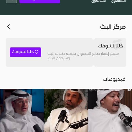
المُتابعون
المتابعون
مركز البث
خلنا نشوفك
خلنا نشوفك
سيتم إشعار صانع المحتوى بجميع طلبات البث
وسيقوم البث.
فيديوهات