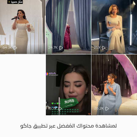
64.3K
24.7K
25K
15.7K
26.2K
لمشاهدة محتواك المُفضل عبر تطبيق جاكو