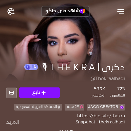
شاهد في جاكو
ذكرى | T H E K R A 🎙️
10
@Thekraalhadi
59.9K
723
تابع
المُتابعون
المتابعون
JACO CREATOR
29 سنة
المملكة العربية السعودية
المزيد
🤍🤍🇸🇦🇸🇦