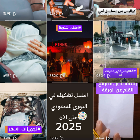
15.9K
3278
18.8K
6952
5820
9504
3580
5235
4474