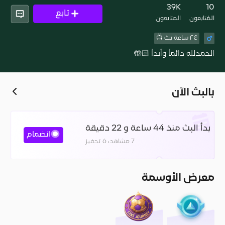
5
39K
10
تابع
المُتابعون
المتابعون
٢٤ ساعة بث 📺
الحمدلله دائماً وأبداً 🤲🏻
بالبث الآن
بدأ البث منذ 44 ساعة و 22 دقيقة
انضمام
7 مشاهد، 6 تحفيز
معرض الأوسمة