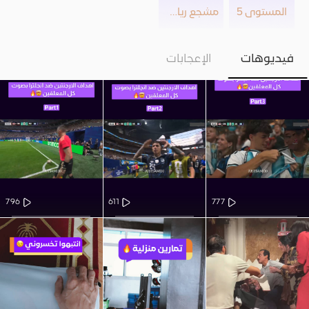
المستوى 5
مشجع رياضي
فيديوهات
الإعجابات
796
611
777