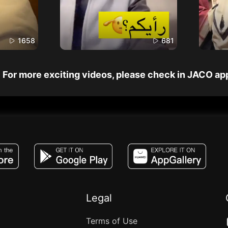
1658
681
For more exciting videos, please check in JACO ap
JACO, Live, PK, Live Streaming, Gift, Game,
Legal
Terms of Use