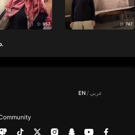
957
747
p.
 Entertainment, filters , Audio , effects , guests , donation,مساحة,صوت,ترفيه,العاب,هدايا,بث مباشر ,تحديات,مباشر,جاكو,موسيقى,دعم بث
EN
/
عربي
Community