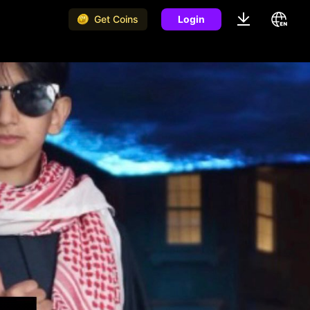
Get Coins
Login