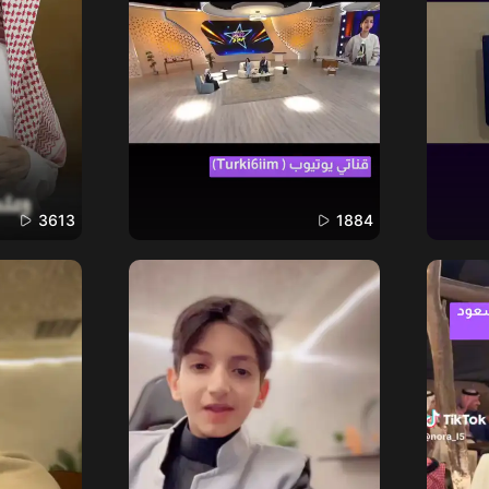
3613
1884