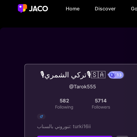
Home
Discover
Go
🎙️تركي الشمري🎙️🇸🇦
@Tarok555
582
5714
Following
Followers
تنوروني بالسناب: turki16ii