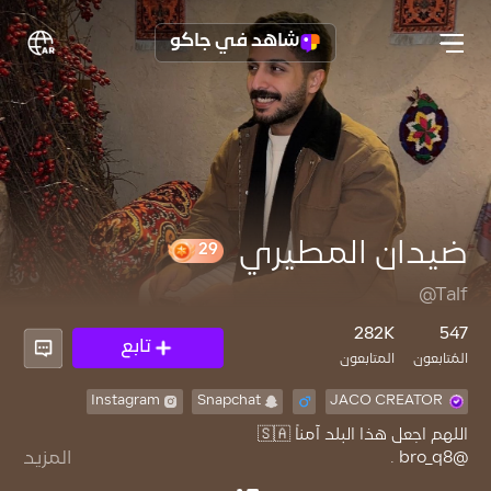
شاهد في جاكو
ضيدان المطيري
29
@Talf
282K
547
تابع
المُتابعون
المتابعون
Instagram
Snapchat
JACO CREATOR
المزيد