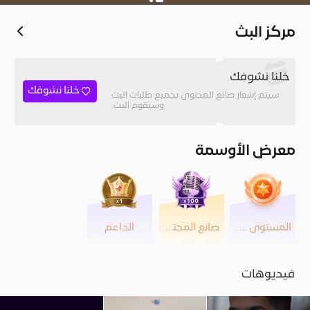
https://tip.dokan.sa/talf305
مركز البث
خلنا نشوفك
خلنا نشوفك
سيتم إشعار صانع المحتوى بجميع طلبات البث
وسيقوم البث.
معرض الأوسمة
المستوى 29
صانع المحتوى
الداعم
فيديوهات