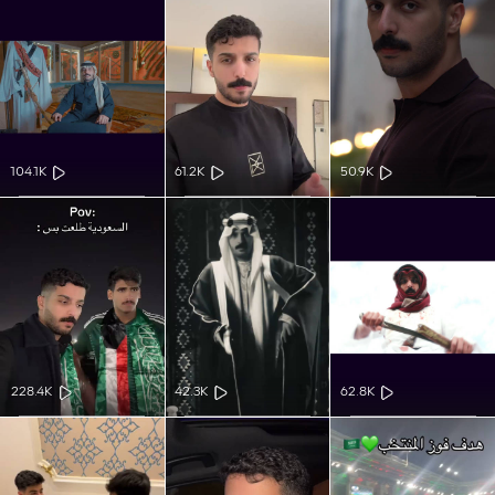
104.1K
61.2K
50.9K
228.4K
42.3K
62.8K