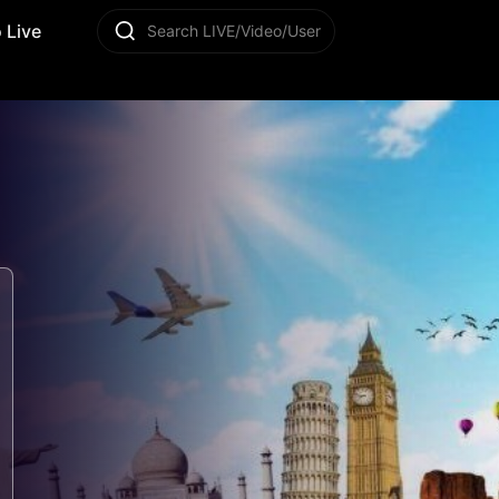
 Live
Search LIVE/Video/User