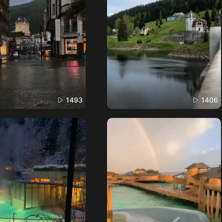
1493
1406