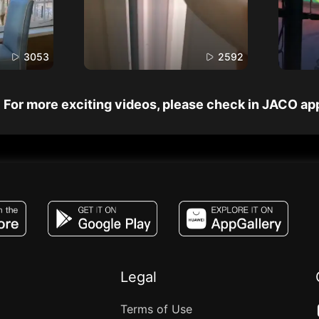
3053
2592
For more exciting videos, please check in JACO ap
JACO, Live, PK, Live Streaming, Gift, Game,
Legal
Terms of Use