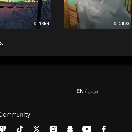
1654
2993
p.
 Entertainment, filters , Audio , effects , guests , donation,مساحة,صوت,ترفيه,العاب,هدايا,بث مباشر ,تحديات,مباشر,جاكو,موسيقى,دعم بث
EN
/
عربي
Community