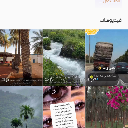
المستوى 20
فيديوهات
11
26
9