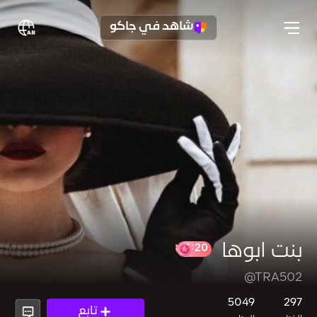
شاهد في جاكو
بنت ابوها
@TRA502
20
5049
297
تابع