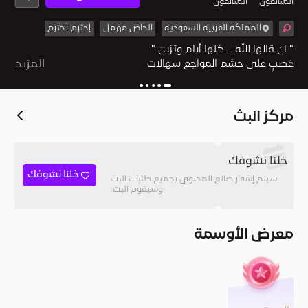
المُتابعون
المتابعون
المملكة العربية السعودية
الخاص مهمل
إحتَرِم تُحترم
‏غصبٍ على خشم المواجع سهالات
المزيد
مركز البث
خلنا نشوفك
خلنا نشوفك
سيتم إشعار صانع المحتوى بجميع طلبات البث
وسيقوم البث.
معرض الأوسمة