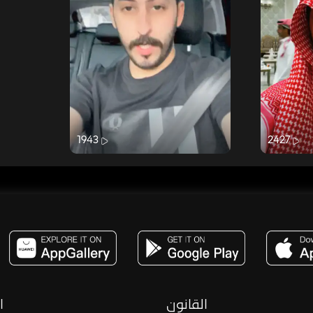
1943
2427
مساحة,صوت,ترفيه,العاب,هدايا,بث مباشر ,تحديات,مباشر,جاكو,موسيقى,دعم بث
القانون
ا