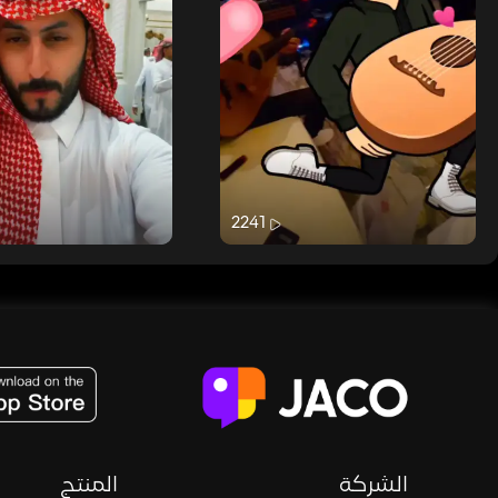
2241
JACO, Live, PK, Live Streaming, Gift, Game, Entertainment, filters , Audio , effects , guests , donation,
الشركة
المنتج