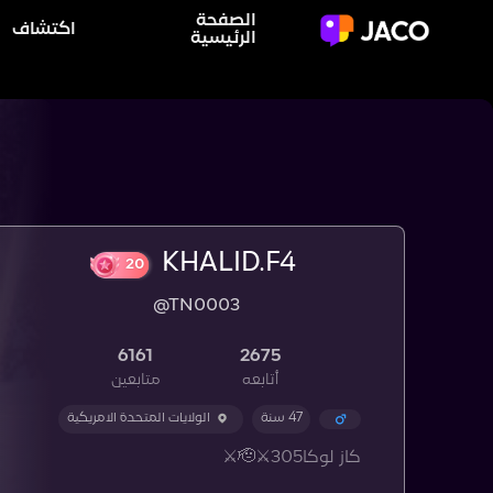
الصفحة
اكتشاف
الرئيسية
KHALID.F4
@TN0003
20
6161
2675
أتابعه
متابعين
47 سنة
الولايات المتحدة الامريكية
كاز لوكا305⚔️🫡⚔️