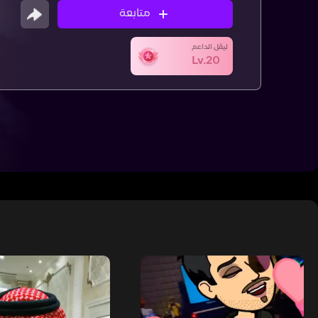
متابعة
ليڤل الداعم
Lv.20