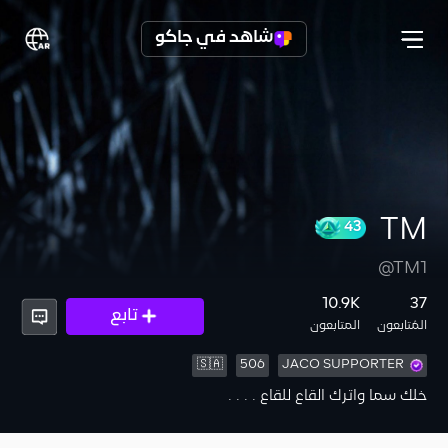
شاهد في جاكو
TM
43
@TM1
10.9K
37
تابع
المُتابعون
المتابعون
🇸🇦
506
JACO SUPPORTER
خلك سما واترك القاع للقاع . . . .