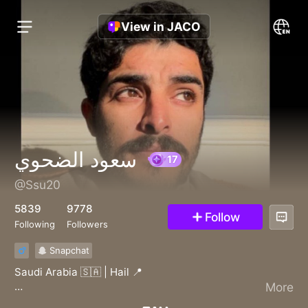
View in JACO
سعود الضحوي
@Ssu20
17
5839
9778
Follow
Following
Followers
Snapchat
Saudi Arabia 🇸🇦 | Hail 📍
More
كل ماجاء الليل واطراك الحنين