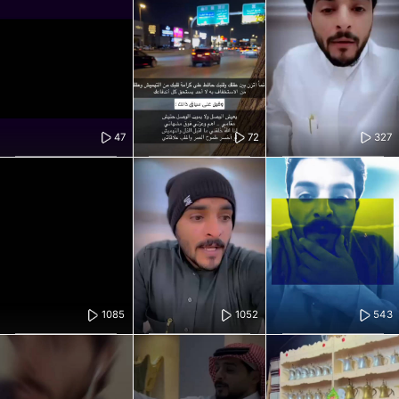
47
72
327
1085
1052
543