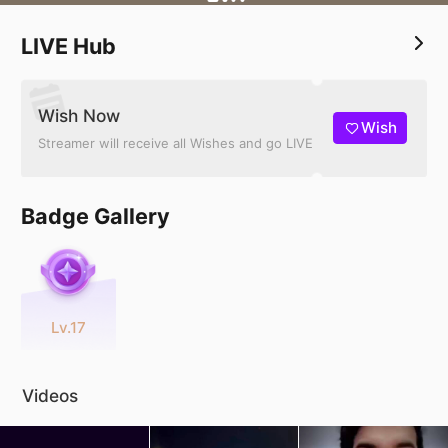
اتصدد .. مير حيل الله قوي 👌🏻
LIVE Hub
Wish Now
Wish
Streamer will receive all Wishes and go LIVE
Badge Gallery
Lv.17
Videos