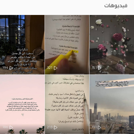
فيديوهات
194
321
151
186
213
131