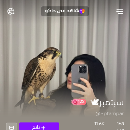
شاهد في جاكو
سبتمبر🕊️
@Sptampar
22
11.6K
168
تابع