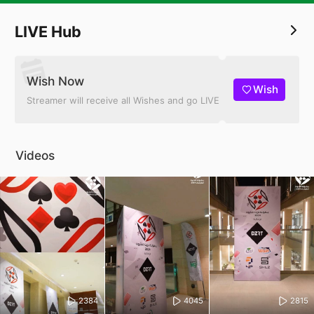
LIVE Hub
Wish Now
Wish
Streamer will receive all Wishes and go LIVE
Videos
2384
4045
2815