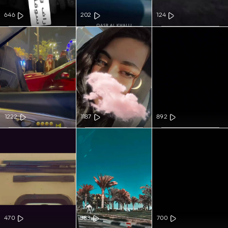
646
202
124
1222
1187
892
470
583
700