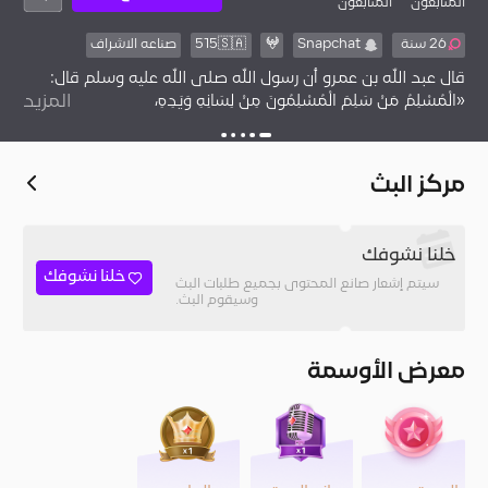
المُتابعون
المتابعون
26 سنة
Snapchat
𖤍
515🇸🇦
صناعه الاشراف
قال عبد الله بن عمرو أن رسول الله صلى الله عليه وسلم قال‏:‏
‏«‏الْمُسْلِمُ مَنْ سَلِمَ الْمُسْلِمُونَ مِنْ لِسَانِهِ وَيَدِهِ،
المزيد
مركز البث
خلنا نشوفك
خلنا نشوفك
سيتم إشعار صانع المحتوى بجميع طلبات البث
وسيقوم البث.
معرض الأوسمة