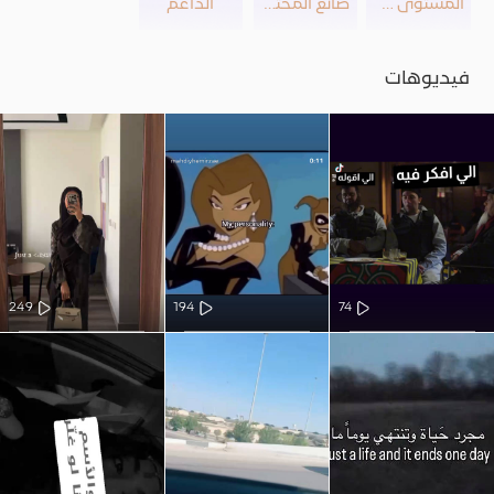
المستوى 23
صانع المحتوى
الداعم
فيديوهات
249
194
74