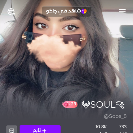
شاهد في جاكو
‏ 🐆𖤍SOUL
@Soos_8
23
10.8K
733
تابع