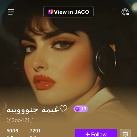
View in JACO
غيمة جنوووبيه🤍
@Soo421_1
19
5006
7291
Follow