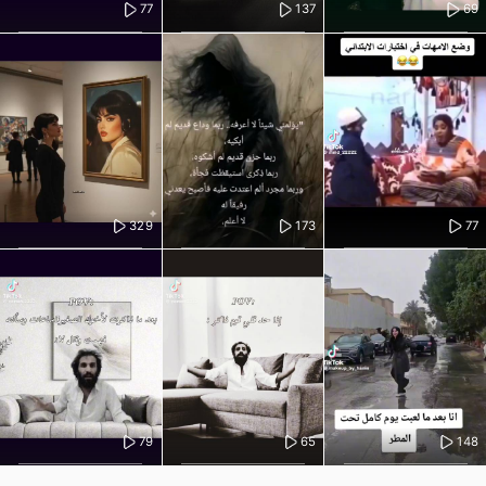
77
137
69
329
173
77
79
65
148