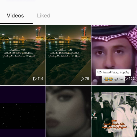
Videos
Liked
114
76
122