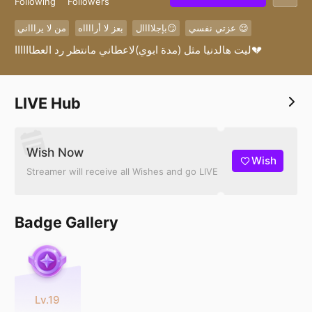
Following
Followers
عزتي نفسي 😌
بإجلاااال😏
بعز لا أرااااه
من لا يراااني
ليت هالدنيا مثل (مدة ابوي)لاعطاني مانتظر رد العطاااااا💔
LIVE Hub
Wish Now
Wish
Streamer will receive all Wishes and go LIVE
Badge Gallery
Lv.19