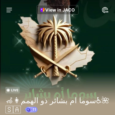
View in JACO
LIVE
👩‍🦽سوما ام بشائر ذو الهمم♿️🌺
🇸🇦