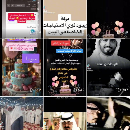
304
331
936
652
542
787