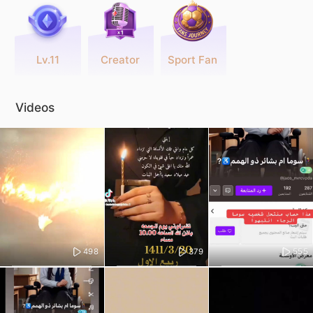
Lv.11
Creator
Sport Fan
Videos
498
379
555