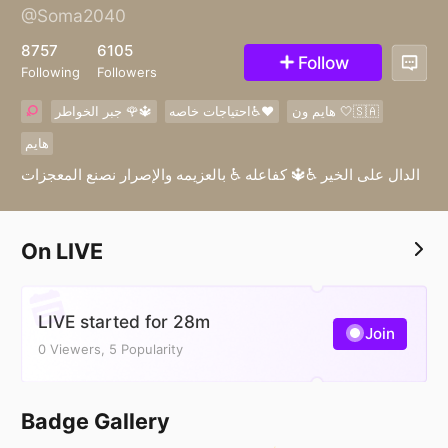
@Soma2040
11
8757
6105
Follow
Following
Followers
هايم ون 🤍🇸🇦
احتياجات خاصه♿️❤️
جبر الخواطر 🌹🔱
هايم
الدال على الخير ♿️🔱 كفاعله ♿️ بالعزيمه والإصرار نصنع المعجزات
On LIVE
LIVE started for 28m
Join
0 Viewers, 5 Popularity
Badge Gallery