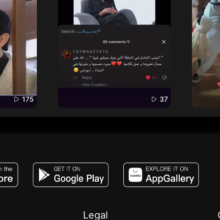
175
37
JACO, Live, PK, Live Streaming, Gift, Game,
Legal