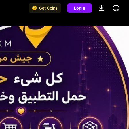
Get Coins
Login