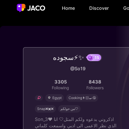
Home
Discover
Go
سجوده⚡️✨
15
@So19
3305
8438
Following
Followers
Egypt
Cooking👩🏻‍🍳🤤
Snap❌✖️❌
من حولكم🤍
Son_3♥️ اذكروني بدعوه ولكم المثل🤍 انا
الذي نظر الاعمى الى ادبي واسمعت كلماتي