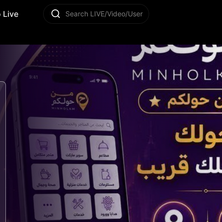
 Live
Search LIVE/Video/User