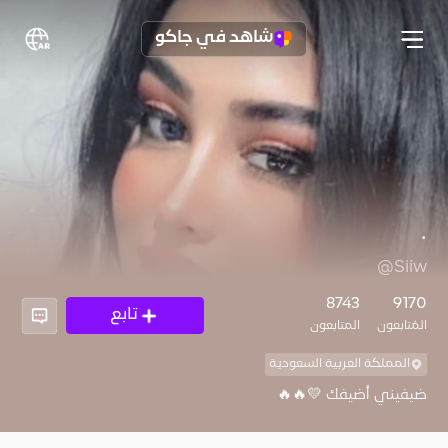
شاهد في جاكو
.
@Siiw
8743
9170
تابع
المُتابعون
المتابعون
المملكة العربية السعودية
ضيفيني أضيفك 💛🔥🔥