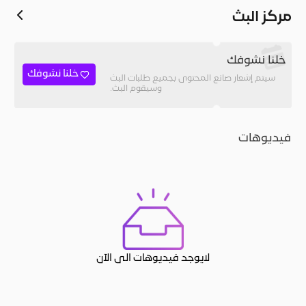
مركز البث
خلنا نشوفك
خلنا نشوفك
سيتم إشعار صانع المحتوى بجميع طلبات البث
وسيقوم البث.
فيديوهات
لايوجد فيديوهات الى الآن
JACO, Live, PK, Live Streaming, Gift, Game, Entertainment, filters , Audio , effects , guests , donation,مساحة,صوت,ترفيه,العاب,هدايا,بث م