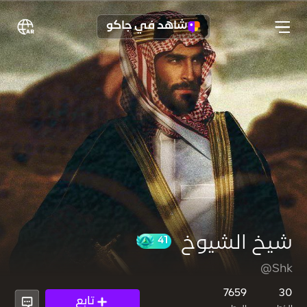
شاهد في جاكو
شيخ الشيوخ
@Shk
41
7659
30
تابع