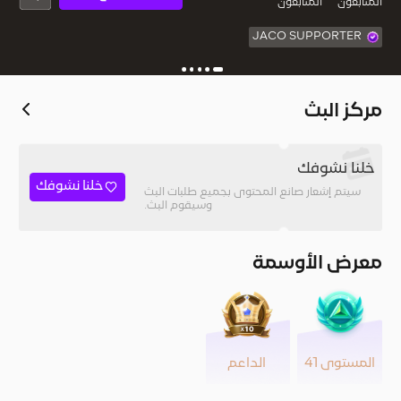
المُتابعون
المتابعون
JACO SUPPORTER
مركز البث
خلنا نشوفك
خلنا نشوفك
سيتم إشعار صانع المحتوى بجميع طلبات البث
وسيقوم البث.
معرض الأوسمة
المستوى 41
الداعم