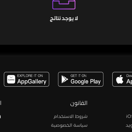
لا يوجد نتائج
مساحة,صوت,ترفيه,العاب,هدايا,بث مباشر ,تحديات,مباشر,جاكو,موسيقى,دعم بث
القانون
ا
شروط الاستخدام
يد
سياسة الخصوصية