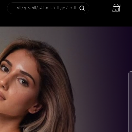
بدء
البحث عن البث المباشر/الفيديو/المستخدم
البث