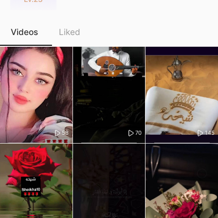
Videos
Liked
58
70
145