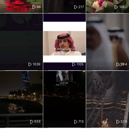
96
217
1062
1039
1105
984
636
715
529