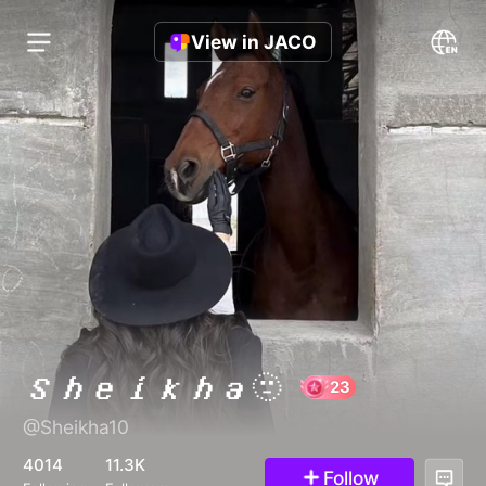
View in JACO
𝑺𝒉𝒆𝒊𝒌𝒉𝒂🫥
@Sheikha10
23
4014
11.3K
Follow