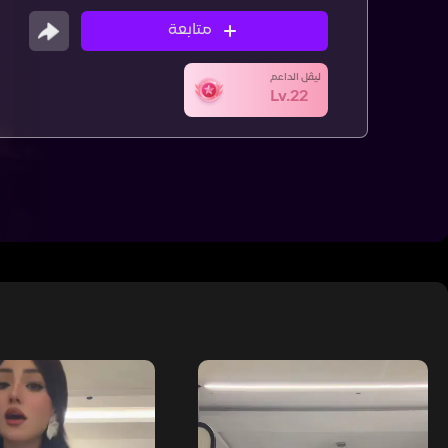
متابعة
ليڤل الداعم
Lv.22