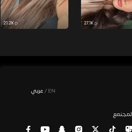
21.2K
27.1K
EN
/
عربي
لمجتمع