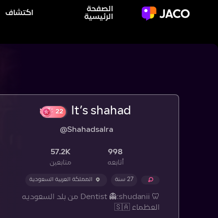
الصفحة
اكتشاف
الرئيسية
It’s shahad
@Shahadsalra
22
57.2K
998
أتابعه
متابعين
27 سنة
المملكة العربية السعودية
🦷 Dentist 👻:shudanii من بلد السعوديه
العظماء 🇸🇦