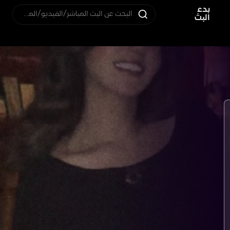
بدء
البحث عن البث المباشر/الفيديو/المستخدم
البث