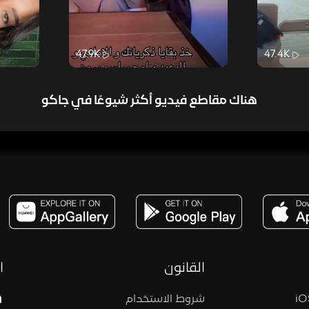
47.9K
47.4K
هناك مقاطع فيديو أكثر شيوعًا في جاكو
مساحة,صوت,ترفيه,العاب,هدايا,بث مباشر ,تحديات,مباشر,جاكو,موسيقى,دعم بث
القانون
ا
شروط الاستخدام