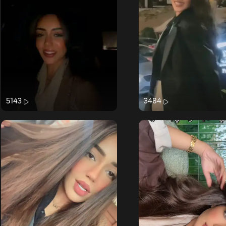
5143
3484