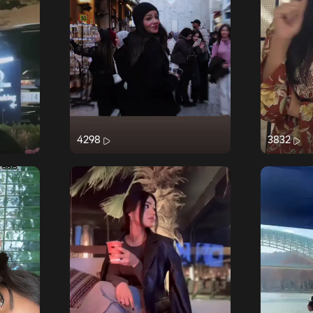
4298
3832