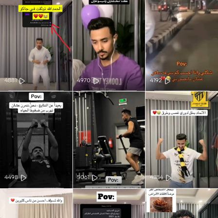
4881
4970
4192
4498
5061
4384