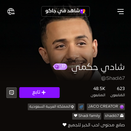
شاهد في جاكو
شادي حكمي
17
@Shadi67
48.5K
623
تابع
المُتابعون
المتابعون
JACO CREATOR
المملكة العربية السعودية
Shadi family ♥️
👻:shadi67
صانع محتوى احب الخير للجميع ♥️