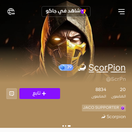
شاهد في جاكو
S͟c͟o͟r͟P͟i͟o͟n͟ 🦂
39
@ScrPn
8834
20
تابع
المُتابعون
المتابعون
JACO SUPPORTER
Scorpion 🦂