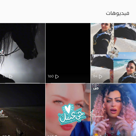
فيديوهات
110
160
84