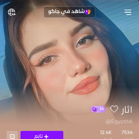
شاهد في جاكو
آثار 🤍
@Egypt66
16
12.6K
7534
تابع