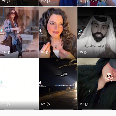
98
140
137
196
114
75
99
126
163