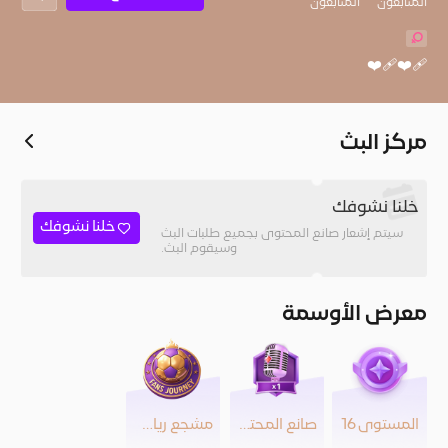
المُتابعون
المتابعون
❤️‍🩹❤️‍🩹
مركز البث
خلنا نشوفك
خلنا نشوفك
سيتم إشعار صانع المحتوى بجميع طلبات البث
وسيقوم البث.
معرض الأوسمة
المستوى 16
صانع المحتوى
مشجع رياضي