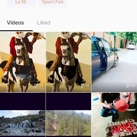
Lv.16
Sport Fan
Videos
Liked
33
14
18