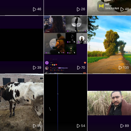
46
26
48
39
70
135
99
54
89