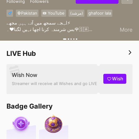
Following
Followers
Pakistan
YouTube
(مرشد)
ghafoor lala
لہجے سمجھ میں آتے ہیں مجھے⚡
بس شرمندہ کرنا اچھا نہیں لگتا♥️۔🌹🇸🇦
More
(03039711601)
Saqib jutt
Whatsapp
LIVE Hub
Wish Now
Wish
Streamer will receive all Wishes and go LIVE
Badge Gallery