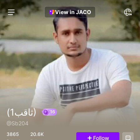
View in JACO
(ثاقب1)
@Sb204
16
3865
20.6K
Follow