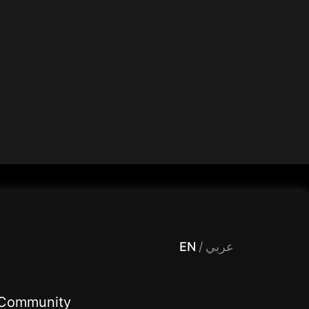
 Entertainment, filters , Audio , effects , guests , donation,مساحة,صوت,ترفيه,العاب,هدايا,بث مباشر ,تحديات,مباشر,جاكو,موسيقى,دعم بث
EN
/
عربي
Community