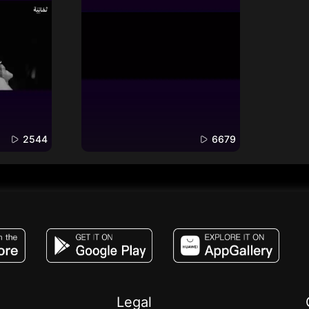
2544
6679
JACO, Live, PK, Live Streaming, Gift, Game,
Legal