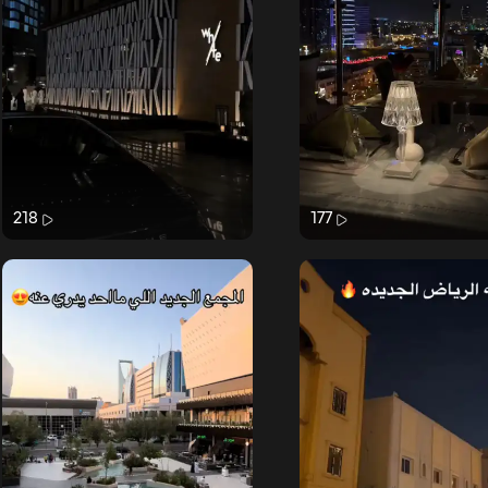
218
177