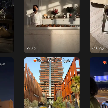
290
6509