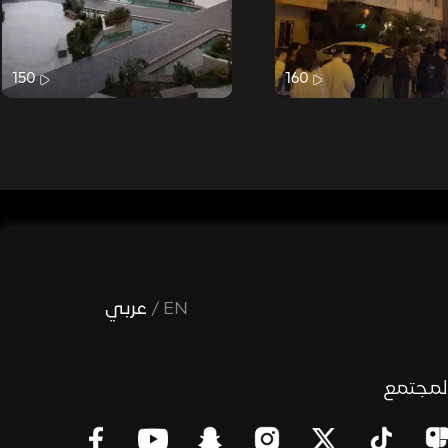
150
160
EN
/
عربي
لمجتمع