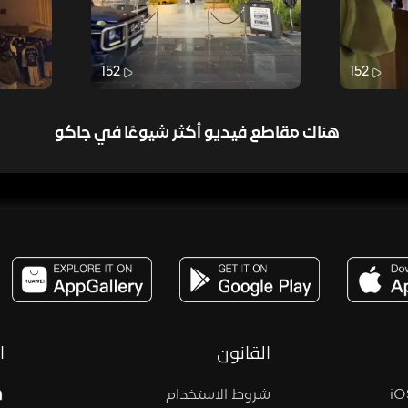
152
152
هناك مقاطع فيديو أكثر شيوعًا في جاكو
مساحة,صوت,ترفيه,العاب,هدايا,بث مباشر ,تحديات,مباشر,جاكو,موسيقى,دعم بث
القانون
ا
شروط الاستخدام