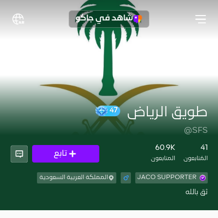
شاهد في جاكو
طويق الرياض
47
@SFS
60.9K
41
تابع
المُتابعون
المتابعون
JACO SUPPORTER
المملكة العربية السعودية
ثق بالله