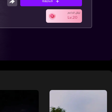
متابعة
ليڤل الداعم
Lv.20