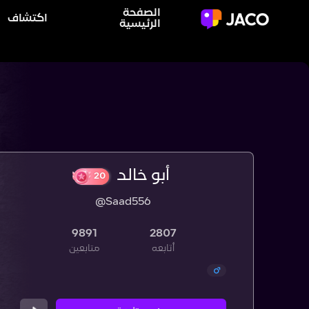
الصفحة
اكتشاف
الرئيسية
أبو خالد
@Saad556
20
9891
2807
أتابعه
متابعين