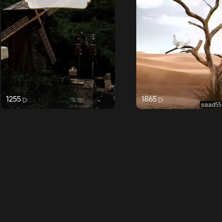
1255
1865