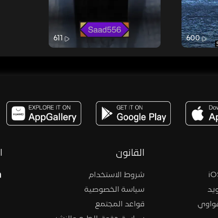
611
600
مساحة,صوت,ترفيه,العاب,هدايا,بث مباشر ,تحديات,مباشر,جاكو,موسيقى,دعم بث
القانون
ا
شروط الاستخدام
يد
سياسة الخصوصية
هواوي
قواعد المجتمع