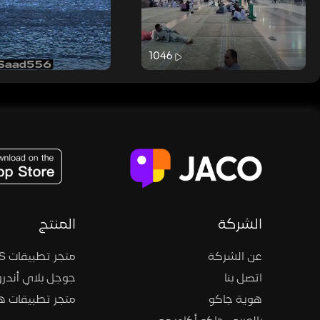
1046
JACO, Live, PK, Live Streaming, Gift, Game, Entertainment, filters , Audio , effects , guests , donation,
الشركة
المنتج
عن الشركة
متجر تطبيقات iOS
اتصل بنا
جوجل بلاي أندرو
هوية جاكو
متجر تطبيقات 