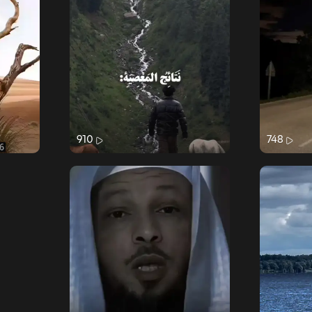
910
748