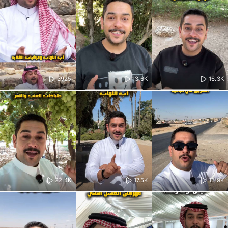
3925
13.6K
16.3K
22.4K
17.5K
15.9K