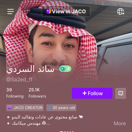
View in JACO
سائد السردي
@Sa2ed_ff
4
39
25.1K
Follow
Following
Followers
JACO CREATOR
30 years old
🔸 صانع محتوى عن عادات وتقاليد البدو 🐪
🔸 مهندس ميكانيك 👷
More
🔸 ناشط على مواقع التواصل الإجتماعي 🧑‍💻