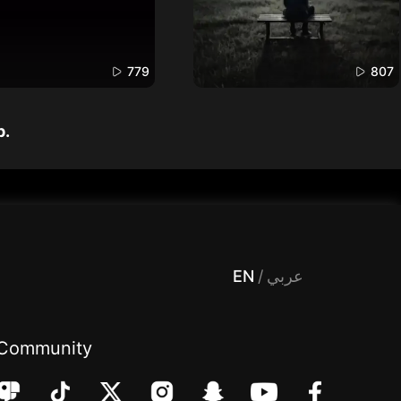
779
807
p.
 Entertainment, filters , Audio , effects , guests , donation,مساحة,صوت,ترفيه,العاب,هدايا,بث مباشر ,تحديات,مباشر,جاكو,موسيقى,دعم بث
EN
/
عربي
Community