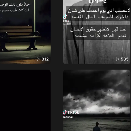
812
585