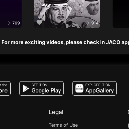
769
914
For more exciting videos, please check in JACO ap
JACO, Live, PK, Live Streaming, Gift, Game,
Legal
Terms of Use