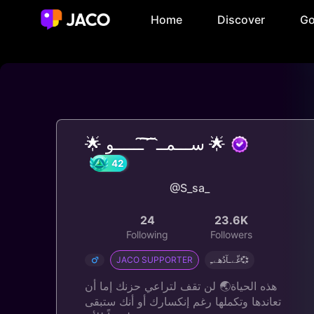
Home
Discover
Go
🌟 ســـمــ ͡ ͠ ͠ــــــو 🌟
@S_sa_
42
24
23.6K
Following
Followers
JACO SUPPORTER
غّےـآدُهےـِ💞
هذه الحياة🌏 لن تقف لتراعي حزنك إما أن
تعاندها وتكملها رغم إنكسارك أو أنك ستبقى