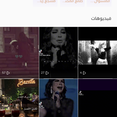
المستوى 23
صانع المحتوى
مشجع رياضي
فيديوهات
57
27
4