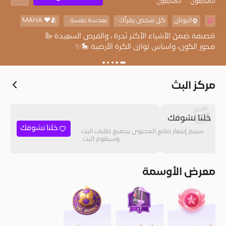
المُتابعون
المتابعون
اليونان
كل شخص يقرأك :
بعدسة نفسة ..
MAHA ♥️🫂
محور الكون، واساس توازن الكرة الأرضية 🎠✨
مركز البث
خلنا نشوفك
خلنا نشوفك
سيتم إشعار صانع المحتوى بجميع طلبات البث
وسيقوم البث.
معرض الأوسمة