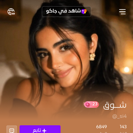
شاهد في جاكو
شــوق
@_si4
23
6849
143
تابع