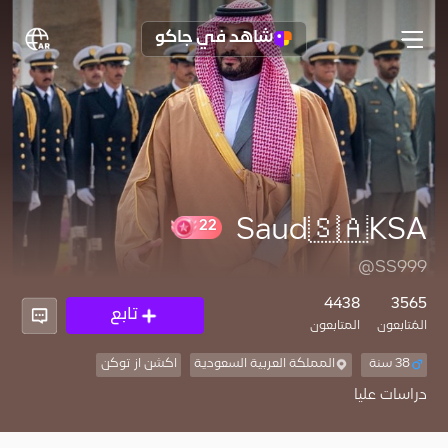
شاهد في جاكو
Saud🇸🇦KSA
22
@SS999
4438
3565
تابع
المُتابعون
المتابعون
38 سنة
المملكة العربية السعودية
اكشن از توكن
دراسات عليا