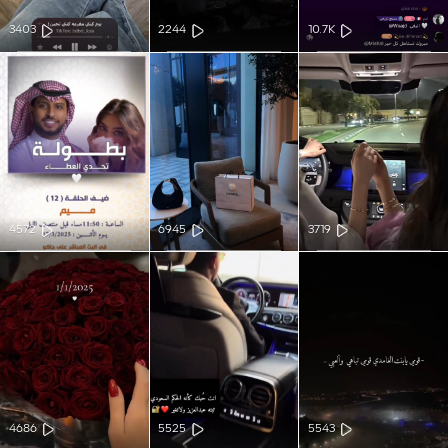
3403
2244
10.7K
4572
6945
3719
4686
5525
5543