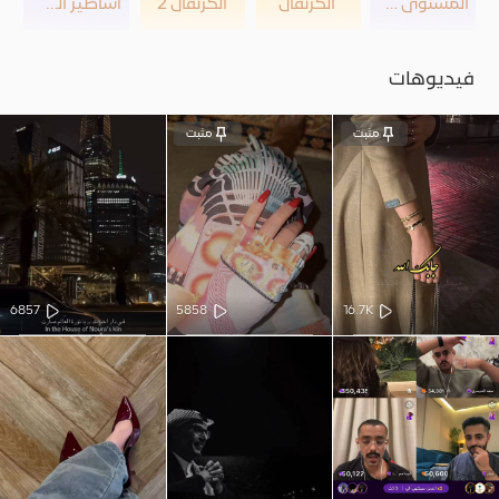
المستوى 44
الكرنڤال
الكرنڤال 2
أساطير الصحراء
فيديوهات
مثبت
مثبت
6857
5858
16.7K