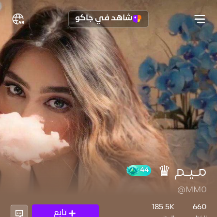
شاهد في جاكو
مـيـم ♛
@MM0
44
185.5K
660
تابع