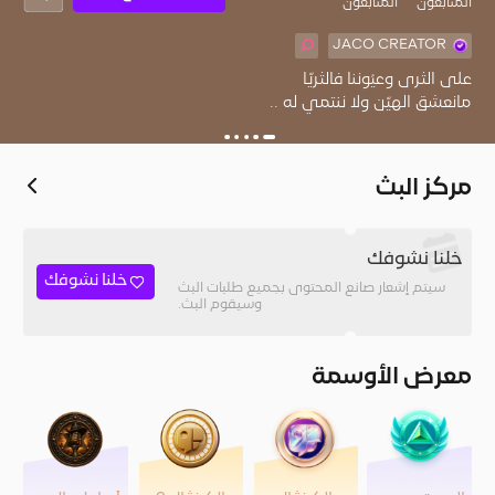
المُتابعون
المتابعون
JACO CREATOR
‏مانعشق الهيّن ولا ننتمي له ..
مركز البث
خلنا نشوفك
خلنا نشوفك
سيتم إشعار صانع المحتوى بجميع طلبات البث
وسيقوم البث.
معرض الأوسمة