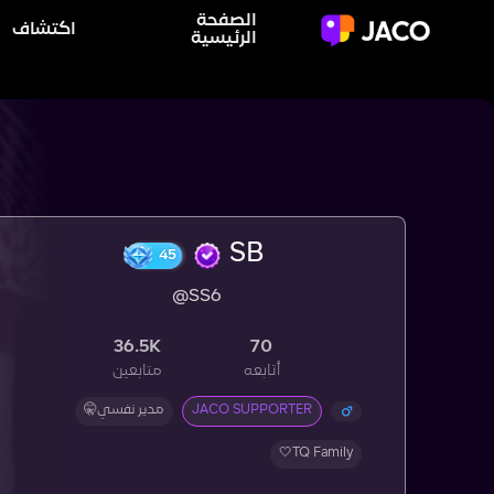
الصفحة
اكتشاف
الرئيسية
SB
@SS6
45
36.5K
70
أتابعه
متابعين
JACO SUPPORTER
مدير نفسي🤫
TQ Family🤍