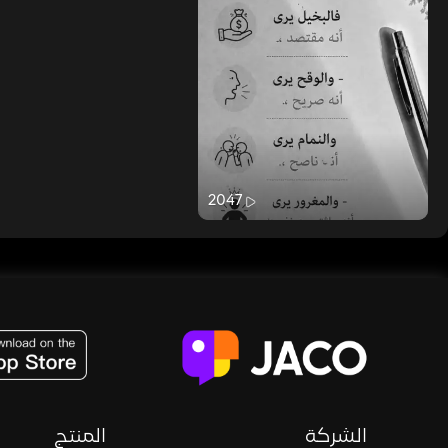
2047
JACO, Live, PK, Live Streaming, Gift, Game, Entertainment, filters , Audio , effects , guests , donation,
الشركة
المنتج