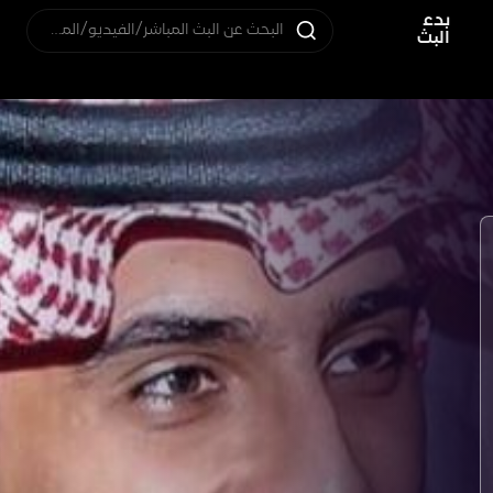
بدء
البحث عن البث المباشر/الفيديو/المستخدم
البث