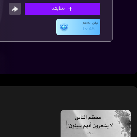
متابعة
ليڤل الداعم
Lv.45