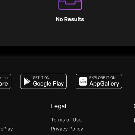
No Results
JACO, Live, PK, Live Streaming, Gift, Game,
Legal
Terms of Use
lePlay
Privacy Policy