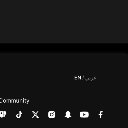
 Entertainment, filters , Audio , effects , guests , donation,مساحة,صوت,ترفيه,العاب,هدايا,بث مباشر ,تحديات,مباشر,جاكو,موسيقى,دعم بث
EN
/
عربي
Community