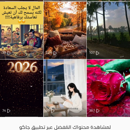
39
224
107
74
66
387
لمشاهدة محتواك المُفضل عبر تطبيق جاكو