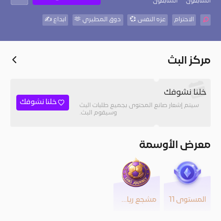
المُتابعون
المتابعون
الاحترام
عزه النفس 💞
ذوق المطيري 🫶
ابداع ✍️
مركز البث
خلنا نشوفك
خلنا نشوفك
سيتم إشعار صانع المحتوى بجميع طلبات البث
وسيقوم البث.
معرض الأوسمة
المستوى 11
مشجع رياضي