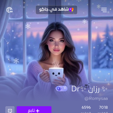
شاهد في جاكو
✨ رزان ✨Dr
@Romysaa
11
6596
7018
تابع