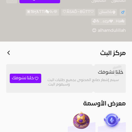
المُتابعون
المتابعون
باكستان
🤍ĂSAĎ~BŬTT🤍
ƁӇƛƬƬƖ🎭9𝑐🫶🏽
🎋🩶…Haمzه…🫰🥀
alhamdulillah 😊
مركز البث
خلنا نشوفك
خلنا نشوفك
سيتم إشعار صانع المحتوى بجميع طلبات البث
وسيقوم البث.
معرض الأوسمة