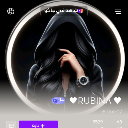
شاهد في جاكو
🖤 RUBINA🖤
@Rob07
14
8529
68
تابع