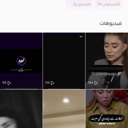
المستوى 14
مشجع رياضي
فيديوهات
98
118
184