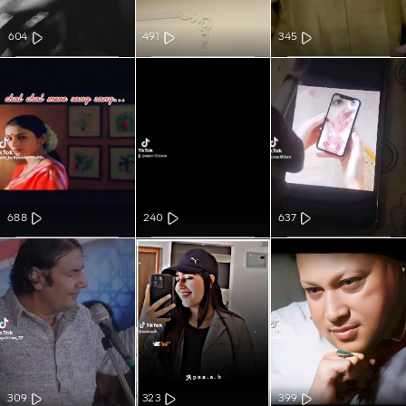
604
491
345
688
240
637
309
323
399