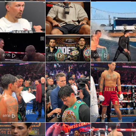
8776
4078
2030
6916
7216
7084