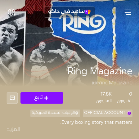
شاهد في جاكو
Ring Magazine
@RingMagazine
17.8K
0
تابع
المُتابعون
المتابعون
OFFICIAL ACCOUNT
الولايات المتحدة الامريكية
المزيد
The Bible of Boxing. Since 1922. 🥊