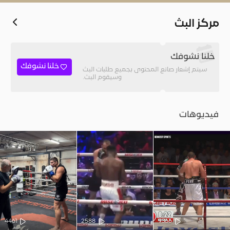
مركز البث
خلنا نشوفك
خلنا نشوفك
سيتم إشعار صانع المحتوى بجميع طلبات البث
وسيقوم البث.
فيديوهات
4461
2588
9366