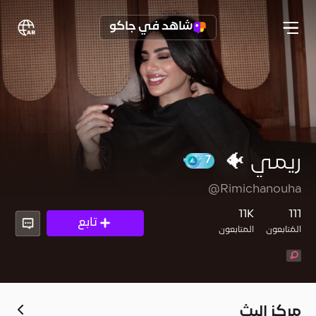
شاهد في جاكو
ريمي 🐠
7
@Rimichanouha
11K
111
تابع
المُتابعون
المتابعون
مركز البث