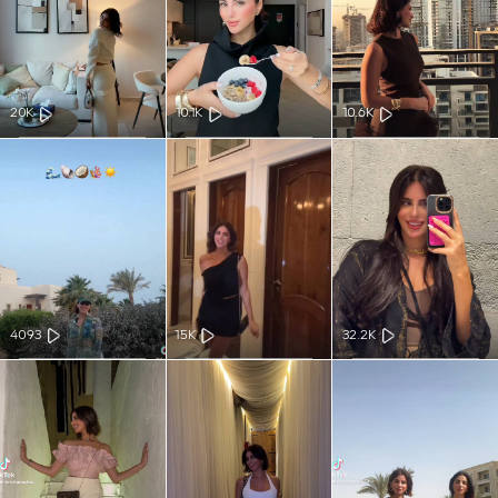
20K
10.1K
10.6K
4093
15K
32.2K