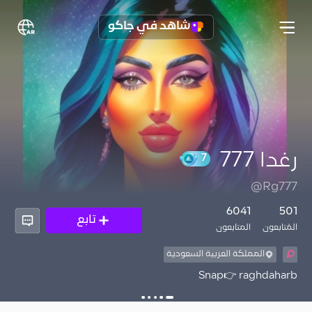
شاهد في جاكو
رغدا 777
7
@Rg777
6041
501
تابع
المُتابعون
المتابعون
المملكة العربية السعودية
Snap👉 raghdaharb