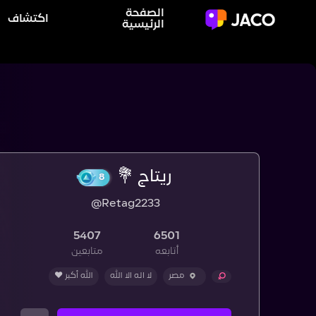
الصفحة
اكتشاف
الرئيسية
ريتاج 💐
@Retag2233
8
5407
6501
أتابعه
متابعين
مصر
لا اله الا الله
الله أكبر ❤️