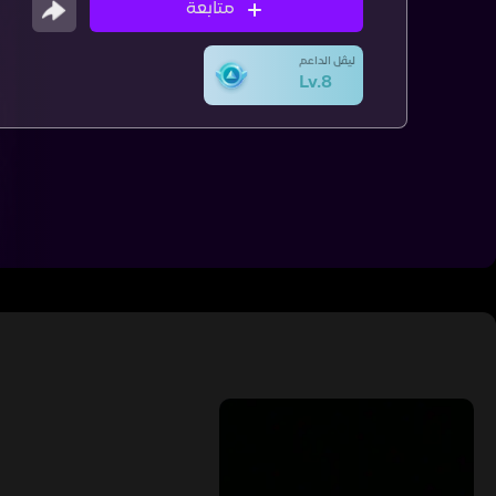
متابعة
ليڤل الداعم
Lv.8