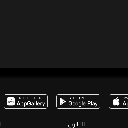
مساحة,صوت,ترفيه,العاب,هدايا,بث مباشر ,تحديات,مباشر,جاكو,موسيقى,دعم بث
القانون
ا