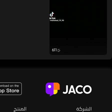
611
JACO, Live, PK, Live Streaming, Gift, Game, Entertainment, filters , Audio , effects , guests , donation,
الشركة
المنتج